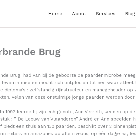
Home
About
Services
Blog
rbrande Brug
nde Brug, had van bij de geboorte de paardenmicrobe meege
 leven in mee en mocht zich ontplooien tot een waar atleet t
n de diploma’s : zelfstandig rijinstructeur en manegehouder 
ten. Velen van deze onstuimige jonge paarden werden door
In 1992 leerde hij zijn echtgenote, Ann Verreth, kennen op d
tuk : ” De Leeuw van Vlaanderen” André en Ann speelden hu
f biedt een thuis aan 130 paarden, beschikt over 2 binnenpis
arin ruiters en amazones op alle niveaus, op één dagje na, l