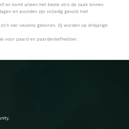
lf en komt alleen het beste stro de zaak binnen.
ddagen en avonden zijn volledig gevuld met
o’n vier veulens geboren. Zij worden op driejarige
is voor paard en paardenliefhebber.
nity.