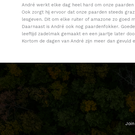
André werkt elke dag heel hard om onze paarden al
Ook zorgt hij ervoor dat onze paarden steeds graze
lesgeven. Dit om elke ruiter of amazone zo goed mo
Daarnaast is André ook nog paardenfokker. Goede b
leeftijd zadelmak gemaakt en een jaartje later do
Kortom de dagen van André zijn meer dan gevuld 
Join