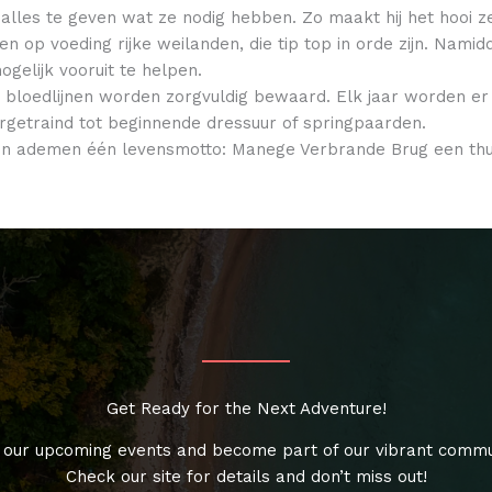
les te geven wat ze nodig hebben. Zo maakt hij het hooi ze
n op voeding rijke weilanden, die tip top in orde zijn. Nami
gelijk vooruit te helpen.
loedlijnen worden zorgvuldig bewaard. Elk jaar worden er z
orgetraind tot beginnende dressuur of springpaarden.
en ademen één levensmotto: Manege Verbrande Brug een thu
Get Ready for the Next Adventure!
 our upcoming events and become part of our vibrant commu
Check our site for details and don’t miss out!