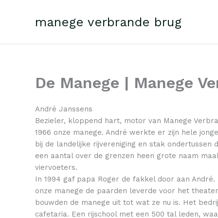
Skip
to
manege verbrande brug
content
De Manege | Manege Ve
André Janssens
Bezieler, kloppend hart, motor van Manege Verbra
1966 onze manege. André werkte er zijn hele jonge
bij de landelijke rijvereniging en stak ondertusse
een aantal over de grenzen heen grote naam maak
viervoeters.
In 1994 gaf papa Roger de fakkel door aan André. 
onze manege de paarden leverde voor het theaters
bouwden de manege uit tot wat ze nu is. Het bedrij
cafetaria. Een rijschool met een 500 tal leden, wa