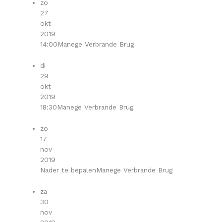
zo
27
okt
2019
14:00
Manege Verbrande Brug
di
29
okt
2019
18:30
Manege Verbrande Brug
zo
17
nov
2019
Nader te bepalen
Manege Verbrande Brug
za
30
nov