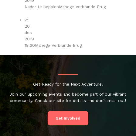
2019
Nader te bepalen
Manege Verbrande Brug
vr
20
dec
2019
18:30
Manege Verbrande Brug
Get Ready for the Next Adventure!
Join our upcoming events and become part of our vibrant
community. Check our site for details and don’t miss out!
Get Involved