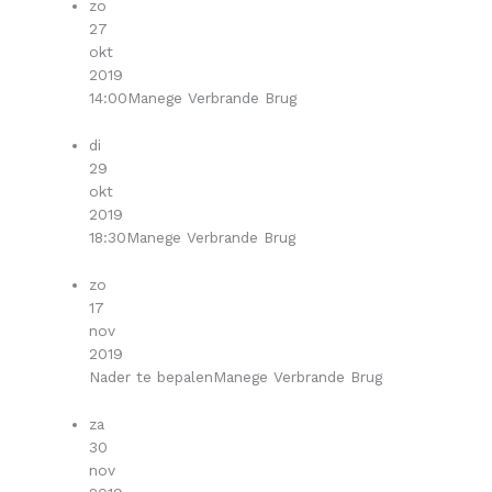
zo
27
okt
2019
14:00
Manege Verbrande Brug
di
29
okt
2019
18:30
Manege Verbrande Brug
zo
17
nov
2019
Nader te bepalen
Manege Verbrande Brug
za
30
nov