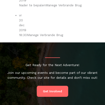
2019
Nader te bepalen
Manege Verbrande Brug
vr
20
dec
2019
18:30
Manege Verbrande Brug
Get Ready for the Next Adventure!
Join our upcoming events and become part of our vibrant
community. Check our site for details and don’t miss out!
Get Involved